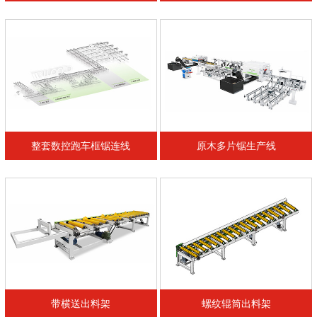
整套数控跑车框锯连线
原木多片锯生产线
带横送出料架
螺纹辊筒出料架