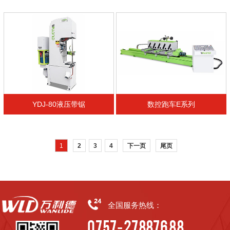
YDJ-80液压带锯
数控跑车E系列
1
2
3
4
下一页
尾页
全国服务热线：