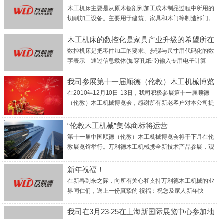
木工机床主要是从原木锯剖到加工成木制品过程中所用的
切削加工设备。主要用于建筑、家具和木门等制造部门。
木工机床可分为木工锯机、木工刨床、木工车床、木工铣
床、木工钻床、开榫机、榫槽机、木工砂光机，以及修
木工机床的数控化是家具产业升级的希望所在
整、刃磨木工刀具的辅机等。 ...
数控机床是把零件加工的要求、步骤与尺寸用代码化的数
字表示，通过信息载体(如穿孔纸带)输入专用电子计算
机，经过处理与计算，发出各种控制信号来控制机床的动
作，按图纸要求自动把零件加工出来。它不仅能进行程序
我司参展第十一届顺德（伦教）木工机械博览
控制和辅助功能的控制，而且能进行坐标控制...
会
在2010年12月10日-13日，我司积极参展第十一届顺德
（伦教）木工机械博览会，感谢所有新老客户对本公司提
出宝贵的意见。 ...
“伦教木工机械”集体商标将运营
第十一届中国顺德（伦教）木工机械博览会将于下月在伦
教展览馆举行。万利德木工机械携全新技术产品参展，观
迎各新老客户光临指导！ 本届博览会以“数控、绿色、安
全——让生产更便利”为主题，将通过一大批数控化的新
新年祝福！
产品，展示当前木工机...
在新春到来之际，向所有关心和支持万利德木工机械的业
界同仁们，送上一份真挚的 祝福：祝您及家人新年快
乐，万事如意！ ...
我司在3月23-25在上海新国际展览中心参加地