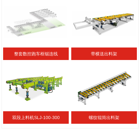
整套数控跑车框锯连线
带横送出料架
双段上料机SLJ-100-300
螺纹辊筒出料架